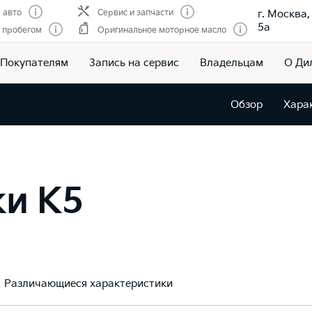
г. Москва
 авто
Сервис и запчасти
5а
 пробегом
Оригинальное моторное масло
Покупателям
Запись на сервис
Владельцам
О Ди
Обзор
Хара
ки K5
Различающиеся характеристики