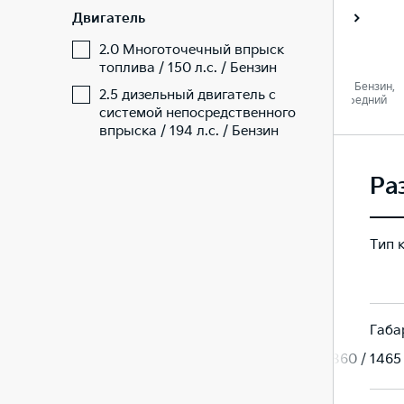
Двигатель
Стиль
Престиж
2.0 Многоточечный впрыск
топлива / 150 л.с. / Бензин
 Бензин,
2.5 / 194 л. c. / Бензин,
2.5 / 194 л. c. / Бензин,
2.5 дизельный двигатель с
едний
Автомат / Передний
Автомат / Передний
системой непосредственного
впрыска / 194 л.с. / Бензин
Ра
Тип 
Седан
Седан
Габа
 / 1465
4905 / 1860 / 1465
4905 / 1860 / 1465