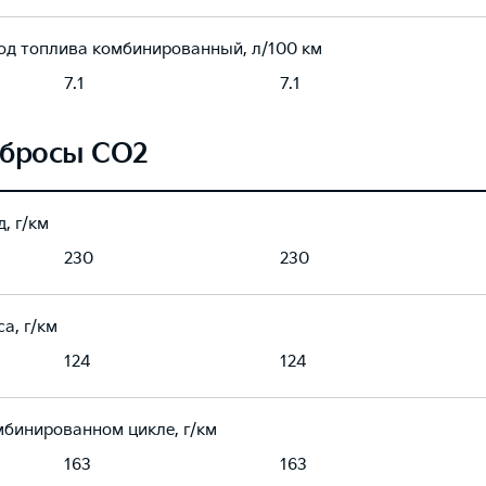
од топлива комбинированный, л/100 км
7.1
7.1
бросы CO2
, г/км
230
230
а, г/км
124
124
мбинированном цикле, г/км
163
163