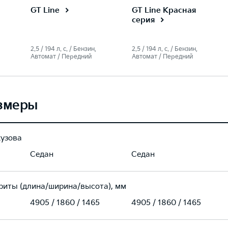
GT Line Красная
GT Line
серия
2.5 / 194 л. c. / Бензин,
2.5 / 194 л. c. / Бензин,
Автомат / Передний
Автомат / Передний
змеры
кузова
Седан
Седан
риты (длина/ширина/высота), мм
4905 / 1860 / 1465
4905 / 1860 / 1465