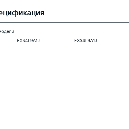
ецификация
модели
EXS4L9A1J
EXS4L9A1J