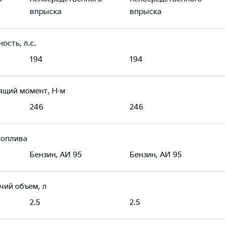
впрыска
впрыска
ость, л.с.
194
194
ящий момент, Н·м
246
246
топлива
Бензин, АИ 95
Бензин, АИ 95
чий объем, л
2.5
2.5