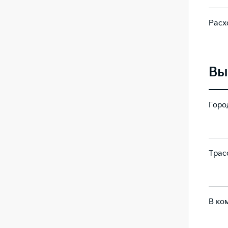
Расх
7.1
7.1
Вы
Город
230
230
Трасс
124
124
В ко
163
163