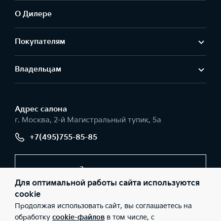
О Дилере
Покупателям
Владельцам
Адрес салонa
г. Москва, 2-й Магистральный тупик, 5а
+7(495)755-85-85
Заказать звонок
Для оптимальной работы сайта используются
cookie
Продолжая использовать сайт, вы соглашаетесь на
© 2026 Юридические лица АО «РОЛЬФ», Филиал «Центр»
(Фактический адрес: г. Москва, 2-й Магистральный тупик, 5а;
обработку
cookie-файлов
в том числе, с