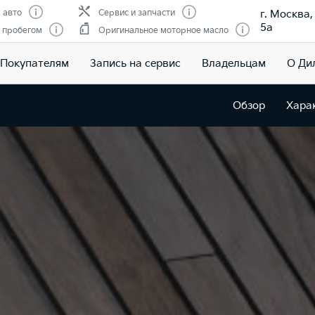
г. Москва
 авто
Сервис и запчасти
5а
 пробегом
Оригинальное моторное масло
Покупателям
Запись на сервис
Владельцам
О Ди
Обзор
Хара
age