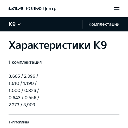
РОЛЬФ Центр
Макс. Мощность (л.с.@ об/мин)
249 @ 6 000
K9
Комплектации
Тип
Характеристики K9
8-ступенчатая
1 комплектация
Передаточные отношения (1ая, 2ая, 3ая, 4ая, 5ая, 6ая, 7ая, 8ая,
Задняя передача, Главная передача)
3.665 / 2.396 /
1.610 / 1.190 /
1.000 / 0.826 /
0.643 / 0.556 /
2.273 / 3,909
Тип топлива