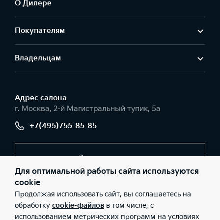
О Дилере
Покупателям
Владельцам
Адрес салонa
г. Москва, 2-й Магистральный тупик, 5а
+7(495)755-85-85
Заказать звонок
Для оптимальной работы сайта используются
cookie
Продолжая использовать сайт, вы соглашаетесь на
© 2026 Юридические лица АО «РОЛЬФ», Филиал «Центр»
(Фактический адрес: г. Москва, 2-й Магистральный тупик, 5а;
обработку
cookie-файлов
в том числе, с
Телефон: +7(495)755-85-85; ИНН: 5047254063; ОГРН:
использованием метрических программ на условиях
1215000076279), ООО «Киа Россия и СНГ» (Фактический адрес: