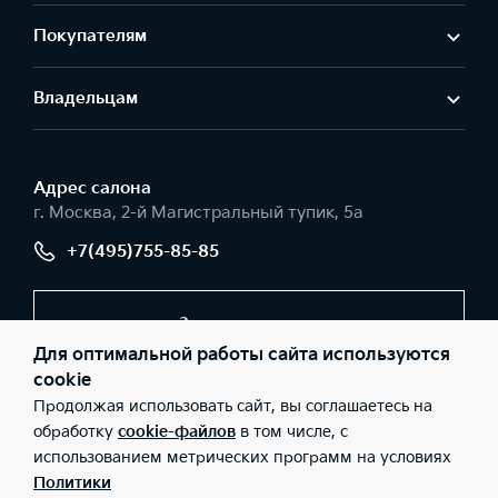
Покупателям
Владельцам
Адрес салонa
г. Москва, 2-й Магистральный тупик, 5а
+7(495)755-85-85
Заказать звонок
Для оптимальной работы сайта используются
cookie
Продолжая использовать сайт, вы соглашаетесь на
© 2026 Юридические лица АО «РОЛЬФ», Филиал «Центр»
(Фактический адрес: г. Москва, 2-й Магистральный тупик, 5а;
обработку
cookie-файлов
в том числе, с
Телефон: +7(495)755-85-85; ИНН: 5047254063; ОГРН:
использованием метрических программ на условиях
1215000076279), ООО «Киа Россия и СНГ» (Фактический адрес:
г.Москва, Валовая 26; Телефон: 8 800 301 08 80; ИНН:
Политики
7728674093; ОГРН: 5087746291760) ведут деятельность на