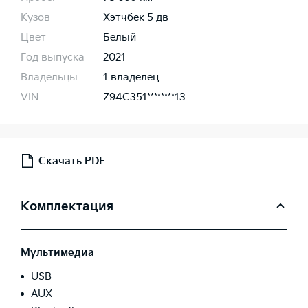
Кузов
Хэтчбек 5 дв
Цвет
Белый
Год выпуска
2021
Владельцы
1 владелец
VIN
Z94C351********13
Скачать PDF
Комплектация
Мультимедиа
USB
AUX