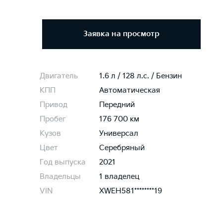
Заявка на просмотр
Двигатель
1.6 л / 128 л.c. / Бензин
КПП
Автоматическая
Привод
Передний
Пробег
176 700 км
Кузов
Универсал
Цвет
Серебряный
Год выпуска
2021
Владельцы
1 владелец
VIN
XWEH581********19