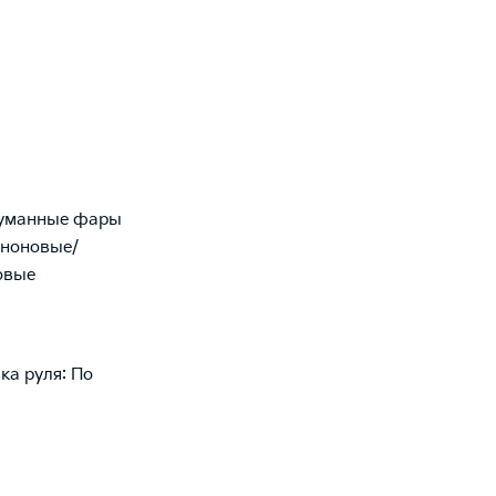
уманные фары
еноновые/
овые
ка руля: По