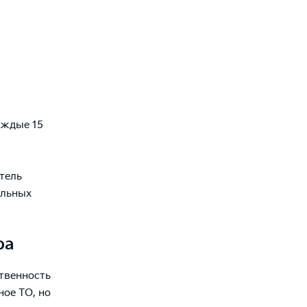
аждые 15
тель
альных
ра
твенность
ное ТО, но