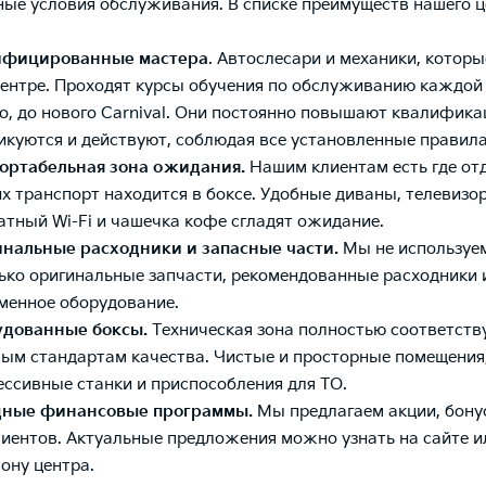
ые условия обслуживания. В списке преимуществ нашего ц
ифицированные мастера
. Автослесари и механики, которы
центре. Проходят курсы обучения по обслуживанию каждой 
to, до нового Carnival. Они постоянно повышают квалифика
икуются и действуют, соблюдая все установленные правила
ртабельная зона ожидания.
Нашим клиентам есть где от
их транспорт находится в боксе. Удобные диваны, телевизор
атный Wi-Fi и чашечка кофе сгладят ожидание.
нальные расходники и запасные части.
Мы не используе
ько оригинальные запчасти, рекомендованные расходники 
менное оборудование.
удованные боксы.
Техническая зона полностью соответств
ым стандартам качества. Чистые и просторные помещения
ессивные станки и приспособления для ТО.
дные финансовые программы.
Мы предлагаем акции, бону
лиентов. Актуальные предложения можно узнать на сайте и
ону центра.