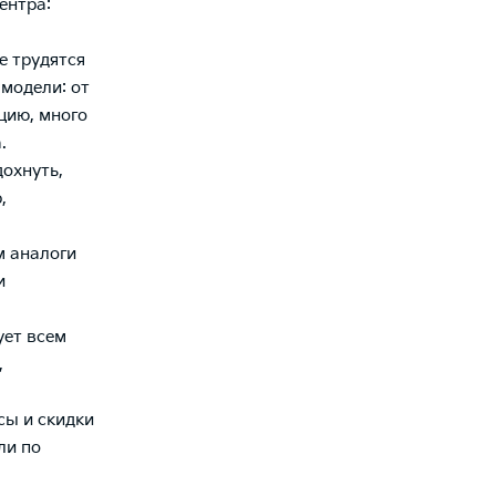
ентра:
е трудятся
модели: от
цию, много
.
дохнуть,
,
м аналоги
и
ует всем
,
сы и скидки
ли по