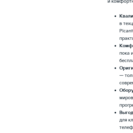
и комфортн
Квал
в тех
Pican
практ
Комфо
пока 
беспл
Ориги
— тол
совре
Обор
миров
прогр
Выго
для к
телеф