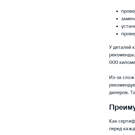
прове
замен
устан
прове
У деталей 
рекомендац
000 киломе
Из-за слож
рекомендуе
дилеров. Т
Преиму
Как сертиф
перед кажд