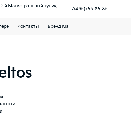
, 2-й Магистральный тупик,
+7(495)755-85-85
лере
Контакты
Бренд Kia
eltos
ом
иальным
и