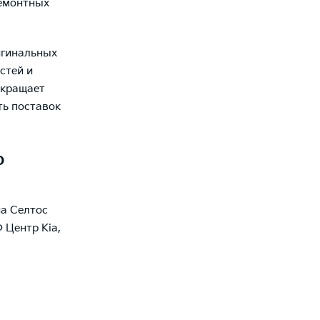
ремонтных
игинальных
стей и
окращает
ть поставок
о
иа Селтос
 Центр Kia,