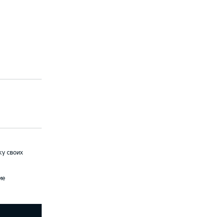
ку своих
ие