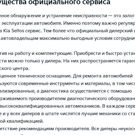
щества официального сервиса
ное обнаружение и устранение неисправности — это залог
 эксплуатации автомобиля. Именно поэтому важно регуля
а Kia Seltos сервис. Тем более что официальный дилерский 
 автовладельцам максимально выгодные условия сотрудни
тия на работу и комплектующие. Приобрести и быстро уста
сти можно только у дилера. На них распространяется гаран
ского центра.
ценное техническое оснащение. Для ремонта автомобилей
ьзуются современные инструменты и материалы, в том чис
ализированные, а диагностика осуществляется с помощью
рживаемого производителем диагностического оборудован
высококвалифицированных автомехаников. В каждом сер
е и у всех дилеров в штате числятся лучшие механики со с
ой квалификацией.
етствие рекомендациям производителя. Все дилеры неукос