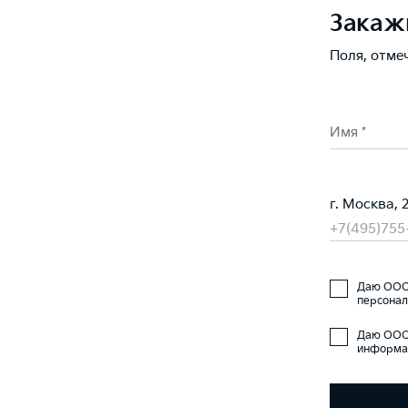
Закаж
Поля, отме
Имя *
г. Москва, 
+7(495)755
Даю ООО 
персонал
Даю ООО 
информац