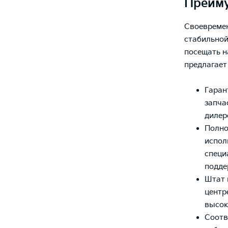
Преиму
Своевремен
стабильной
посещать н
предлагает
Гаран
запча
дилер
Полно
испол
специ
подде
Штат 
центр
высок
Соотв