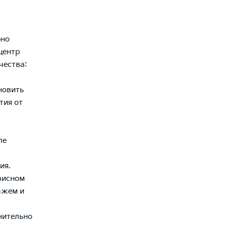
рно
центр
чества:
новить
тия от
ле
ия.
висном
тажем и
нительно