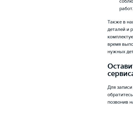
соблю
работ
Также в на
деталей и 
комплектую
время выпо
нужных дет
Остави
сервис
Для записи
обратитесь
позвонив н