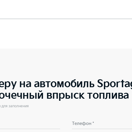
еру на автомобиль
Sporta
точечный впрыск топлива
ы для заполнения
Телефон *