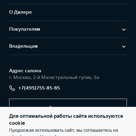
О Дилере
Покупателям
Владельцам
Адрес салонa
г. Москва, 2-й Магистральный тупик, 5а
+7(495)755-85-85
Заказать звонок
Для оптимальной работы сайта используются
cookie
Продолжая использовать сайт, вы соглашаетесь на
© 2026 Юридические лица АО «РОЛЬФ», Филиал «Центр»
(Фактический адрес: г. Москва, 2-й Магистральный тупик, 5а;