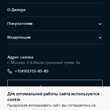
О Дилере
Покупателям
Владельцам
Адрес салонa
г. Москва, 2-й Магистральный тупик, 5а
+7(495)755-85-85
Заказать звонок
Для оптимальной работы сайта используются
cookie
Продолжая использовать сайт, вы соглашаетесь на
© 2026 Юридические лица АО «РОЛЬФ», Филиал «Центр»
(Фактический адрес: г. Москва, 2-й Магистральный тупик, 5а;