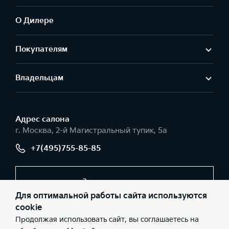
О Дилере
Покупателям
Владельцам
Адрес салонa
г. Москва, 2-й Магистральный тупик, 5а
+7(495)755-85-85
Заказать звонок
Для оптимальной работы сайта используются
cookie
Продолжая использовать сайт, вы соглашаетесь на
© 2026 Юридические лица АО «РОЛЬФ», Филиал «Центр»
(Фактический адрес: г. Москва, 2-й Магистральный тупик, 5а;