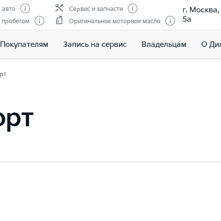
г. Москва
 авто
Сервис и запчасти
5а
 пробегом
Оригинальное моторное масло
Покупателям
Запись на сервис
Владельцам
О Ди
рт
орт