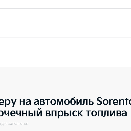
еру на автомобиль
Soren
точечный впрыск топлива
ы для заполнения