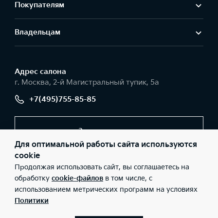
Покупателям
Владельцам
Адрес салонa
г. Москва, 2-й Магистральный тупик, 5а
+7(495)755-85-85
Заказать звонок
Для оптимальной работы сайта используются
cookie
Продолжая использовать сайт, вы соглашаетесь на
© 2026 Юридические лица АО «РОЛЬФ», Филиал «Центр»
(Фактический адрес: г. Москва, 2-й Магистральный тупик, 5а;
обработку
cookie-файлов
в том числе, с
Телефон: +7(495)755-85-85; ИНН: 5047254063; ОГРН:
использованием метрических программ на условиях
1215000076279), ООО «Киа Россия и СНГ» (Фактический адрес:
г.Москва, Валовая 26; Телефон: 8 800 301 08 80; ИНН:
Политики
7728674093; ОГРН: 5087746291760) ведут деятельность на
территории РФ в соответствии с законодательством РФ.