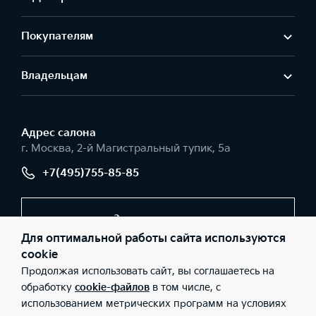
Покупателям
Владельцам
Адрес салонa
г. Москва, 2-й Магистральный тупик, 5а
+7(495)755-85-85
Заказать звонок
Для оптимальной работы сайта используются
cookie
Продолжая использовать сайт, вы соглашаетесь на
© 2026 Юридические лица АО «РОЛЬФ», Филиал «Центр»
(Фактический адрес: г. Москва, 2-й Магистральный тупик, 5а;
обработку
cookie-файлов
в том числе, с
Телефон: +7(495)755-85-85; ИНН: 5047254063; ОГРН:
использованием метрических программ на условиях
1215000076279), ООО «Киа Россия и СНГ» (Фактический адрес:
г.Москва, Валовая 26; Телефон: 8 800 301 08 80; ИНН: