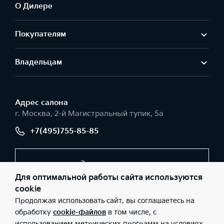
О Дилере
Покупателям
Владельцам
Адрес салонa
г. Москва, 2-й Магистральный тупик, 5а
+7(495)755-85-85
Заказать звонок
Для оптимальной работы сайта используются
cookie
Продолжая использовать сайт, вы соглашаетесь на
© 2026 Юридические лица АО «РОЛЬФ», Филиал «Центр»
(Фактический адрес: г. Москва, 2-й Магистральный тупик, 5а;
обработку
cookie-файлов
в том числе, с
Телефон: +7(495)755-85-85; ИНН: 5047254063; ОГРН:
использованием метрических программ на условиях