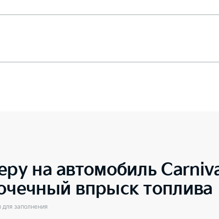
еру на автомобиль
Carniv
точечный впрыск топлива
ы для заполнения